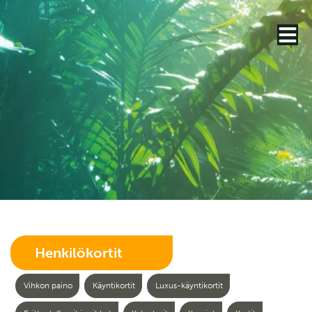
Henkilökortit
Vihkon paino
Käyntikortit
Luxus-käyntikortit