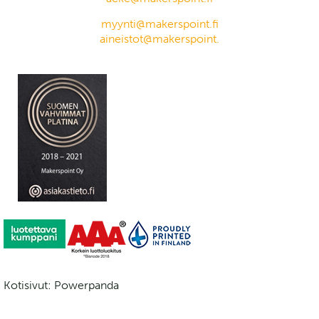
myynti@makerspoint.fi
aineistot@makerspoint.
Kotisivut: Powerpanda