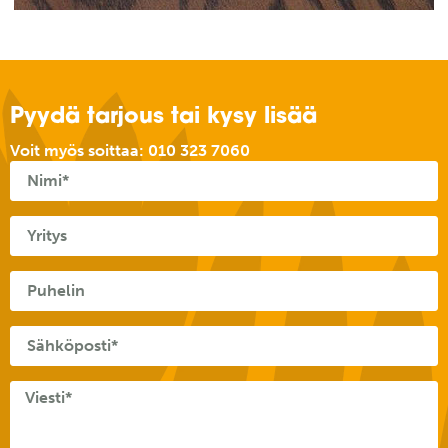
Pyydä tarjous tai kysy lisää
Voit myös soittaa:
010 323 7060