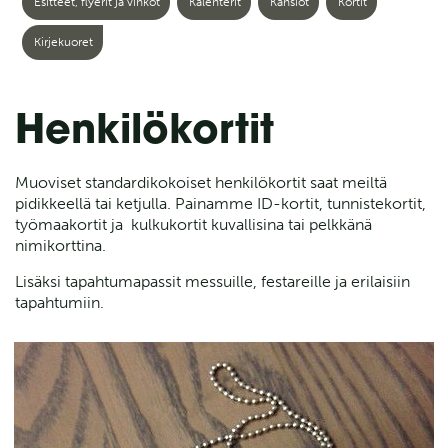
Esitteet, flyerit ja vihkot
Kalenterit
Kansiot
Kortit
Kirjekuoret
Henkilökortit
Muoviset standardikokoiset henkilökortit saat meiltä
pidikkeellä tai ketjulla. Painamme ID-kortit, tunnistekortit,
työmaakortit ja kulkukortit kuvallisina tai pelkkänä
nimikorttina.
Lisäksi tapahtumapassit messuille, festareille ja erilaisiin
tapahtumiin.