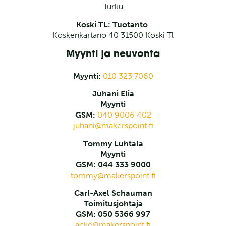
Turku
Koski TL: Tuotanto
Koskenkartano 40 31500 Koski Tl
Myynti ja neuvonta
Myynti:
010 323 7060
Juhani Elia
Myynti
GSM:
040 9006 402
juhani@makerspoint.fi
Tommy Luhtala
Myynti
GSM: 044 333 9000
tommy@makerspoint.fi
Carl-Axel Schauman
Toimitusjohtaja
GSM: 050 5366 997
acke@makerspoint.fi