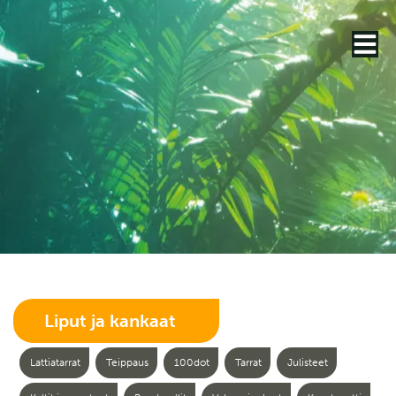
Liput ja kankaat
Lattiatarrat
Teippaus
100dot
Tarrat
Julisteet