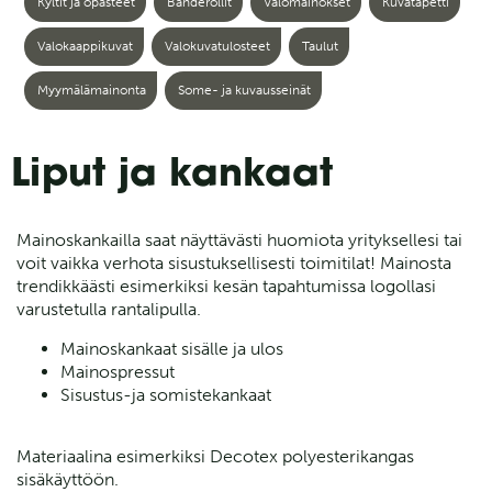
Kyltit ja opasteet
Banderollit
Valomainokset
Kuvatapetti
Valokaappikuvat
Valokuvatulosteet
Taulut
Myymälämainonta
Some- ja kuvausseinät
Liput ja kankaat
Mainoskankailla saat näyttävästi huomiota yrityksellesi tai
voit vaikka verhota sisustuksellisesti toimitilat! Mainosta
trendikkäästi esimerkiksi kesän tapahtumissa logollasi
varustetulla rantalipulla.
Mainoskankaat sisälle ja ulos
Mainospressut
Sisustus-ja somistekankaat
Materiaalina esimerkiksi Decotex polyesterikangas
sisäkäyttöön.