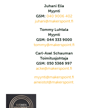
Juhani Elia
Myynti
GSM:
040 9006 402
juhani@makerspoint.fi
Tommy Luhtala
Myynti
GSM: 044 333 9000
tommy@makerspoint.fi
Carl-Axel Schauman
Toimitusjohtaja
GSM: 050 5366 997
acke@makerspoint.fi
myynti@makerspoint.fi
aineistot@makerspoint.