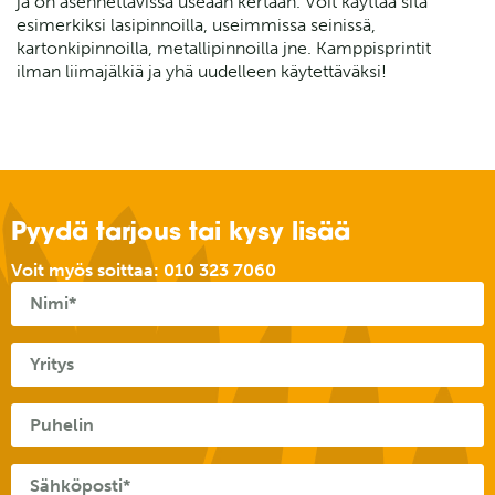
ja on asennettavissa useaan kertaan. Voit käyttää sitä
esimerkiksi lasipinnoilla, useimmissa seinissä,
kartonkipinnoilla, metallipinnoilla jne. Kamppisprintit
ilman liimajälkiä ja yhä uudelleen käytettäväksi!
Pyydä tarjous tai kysy lisää
Voit myös soittaa:
010 323 7060