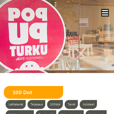
100 Dot
Lattiatarrat
Teippaus
100dot
Tarrat
Julisteet