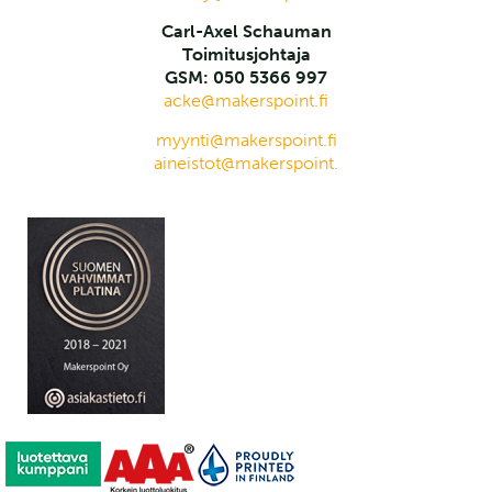
Carl-Axel Schauman
Toimitusjohtaja
GSM: 050 5366 997
acke@makerspoint.fi
myynti@makerspoint.fi
aineistot@makerspoint.