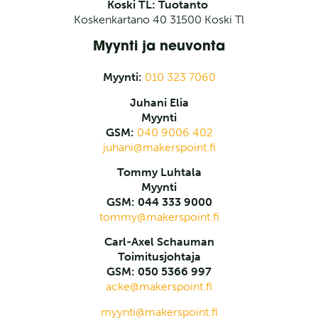
Koski TL: Tuotanto
Koskenkartano 40 31500 Koski Tl
Myynti ja neuvonta
Myynti:
010 323 7060
Juhani Elia
Myynti
GSM:
040 9006 402
juhani@makerspoint.fi
Tommy Luhtala
Myynti
GSM: 044 333 9000
tommy@makerspoint.fi
Carl-Axel Schauman
Toimitusjohtaja
GSM: 050 5366 997
acke@makerspoint.fi
myynti@makerspoint.fi