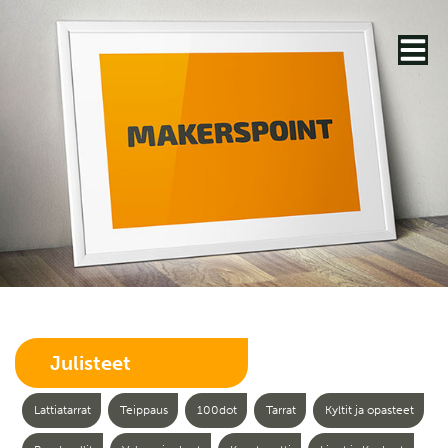
Julisteet
Lattiatarrat
Teippaus
100dot
Tarrat
Kyltit ja opasteet