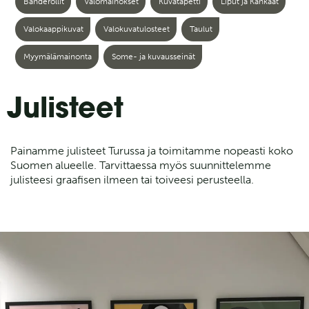
Banderollit
Valomainokset
Kuvatapetti
Liput ja Kankaat
Valokaappikuvat
Valokuvatulosteet
Taulut
Myymälämainonta
Some- ja kuvausseinät
Julisteet
Painamme julisteet Turussa ja toimitamme nopeasti koko
Suomen alueelle. Tarvittaessa myös suunnittelemme
julisteesi graafisen ilmeen tai toiveesi perusteella.