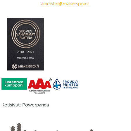
aineistot@makerspoint.
Kotisivut: Powerpanda