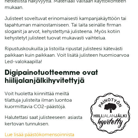
hetkellistä näkyvyyttä. Materiaali valitaan käyttökohteen
mukaan.
Julisteet soveltuvat erinomaisesti kampanjakäyttöön tai
tapahtuman mainostamiseen. Tai laita seinälle firman
sloganit ja arvot, kehystettynä julisteena. Myös kotiin
kehystetyt julisteet tuovat mukavasti vaihtelua.
Ripustuskoukuilla ja listoilla ripustat julisteesi kätevästi
paikkaan kuin paikkaan. Voit lisätä julisteen huomioarvoa
Led-valokaapilla!
Digipainotuotteemme ovat
hiilijalanjälkihyvitettyjä
Voit huoletta kiinnittää meiltä
tilattuja julisteita ilman luontoa
kuormittavia CO2-päästöjä.
Halutettasi saat julisteeseen asiasta
kertovan tunnuksen.
Lue lisää päästökomensoinnista