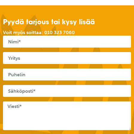
Pyydä tarjous tai kysy lisää
Voit myös soittaa:
010 323 7060