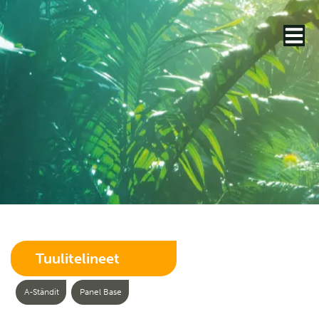
Tuulitelineet
A-Ständit
Panel Base