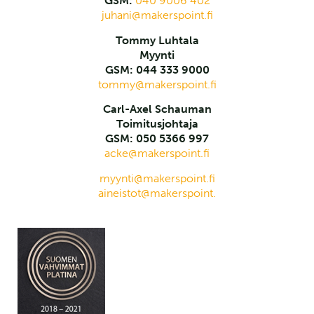
GSM:
040 9006 402
juhani@makerspoint.fi
Tommy Luhtala
Myynti
GSM: 044 333 9000
tommy@makerspoint.fi
Carl-Axel Schauman
Toimitusjohtaja
GSM: 050 5366 997
acke@makerspoint.fi
myynti@makerspoint.fi
aineistot@makerspoint.