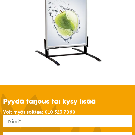
Pyydä tarjous tai kysy lisää
Voit myös soittaa:
010 323 7060