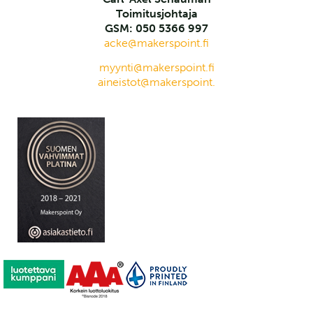
Toimitusjohtaja
GSM: 050 5366 997
acke@makerspoint.fi
myynti@makerspoint.fi
aineistot@makerspoint.