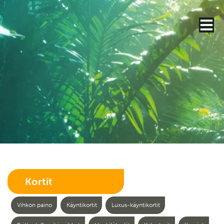
Kortit
Vihkon paino
Käyntikortit
Luxus-käyntikortit