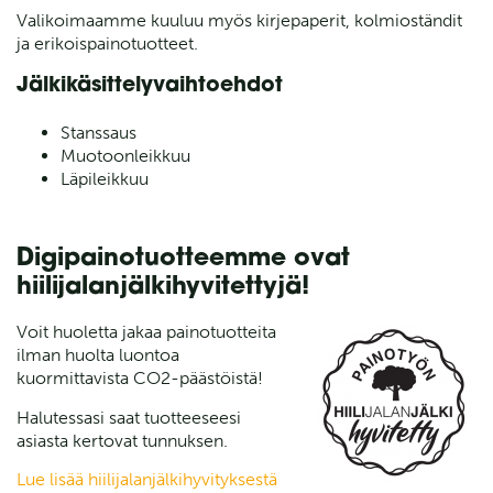
Valikoimaamme kuuluu myös kirjepaperit, kolmioständit
ja erikoispainotuotteet.
Jälkikäsittelyvaihtoehdot
Stanssaus
Muotoonleikkuu
Läpileikkuu
Digipainotuotteemme ovat
hiilijalanjälkihyvitettyjä!
Voit huoletta jakaa painotuotteita
ilman huolta luontoa
kuormittavista CO2-päästöistä!
Halutessasi saat tuotteeseesi
asiasta kertovat tunnuksen.
Lue lisää hiilijalanjälkihyvityksestä