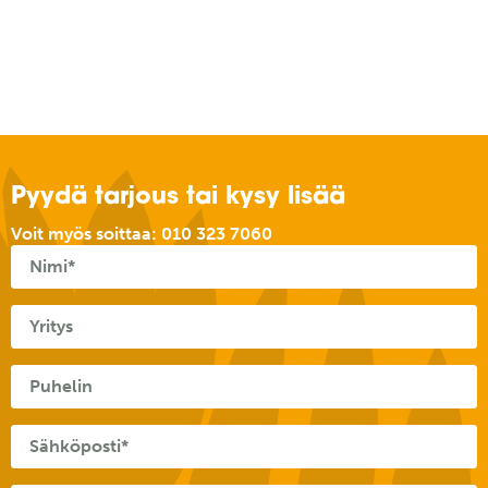
Pyydä tarjous tai kysy lisää
Voit myös soittaa:
010 323 7060