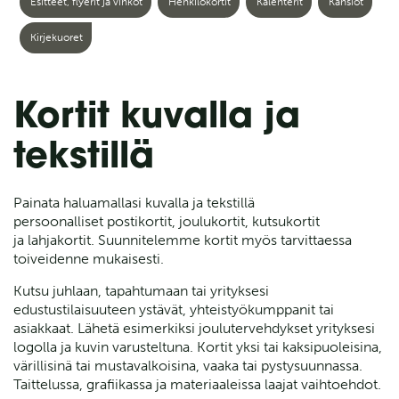
Esitteet, flyerit ja vihkot
Henkilökortit
Kalenterit
Kansiot
Kirjekuoret
Kortit kuvalla ja
tekstillä
Painata haluamallasi kuvalla ja tekstillä
persoonalliset postikortit, joulukortit, kutsukortit
ja lahjakortit. Suunnitelemme kortit myös tarvittaessa
toiveidenne mukaisesti.
Kutsu juhlaan, tapahtumaan tai yrityksesi
edustustilaisuuteen ystävät, yhteistyökumppanit tai
asiakkaat. Lähetä esimerkiksi joulutervehdykset yrityksesi
logolla ja kuvin varusteltuna. Kortit yksi tai kaksipuoleisina,
värillisinä tai mustavalkoisina, vaaka tai pystysuunnassa.
Taittelussa, grafiikassa ja materiaaleissa laajat vaihtoehdot.