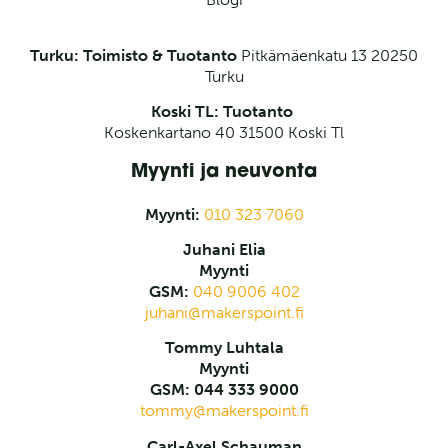
Turku: Toimisto & Tuotanto
Pitkämäenkatu 13
20250
Turku
Koski TL: Tuotanto
Koskenkartano 40 31500 Koski Tl
Myynti ja neuvonta
Myynti:
010 323 7060
Juhani Elia
Myynti
GSM:
040 9006 402
juhani@makerspoint.fi
Tommy Luhtala
Myynti
GSM: 044 333 9000
tommy@makerspoint.fi
Carl-Axel Schauman