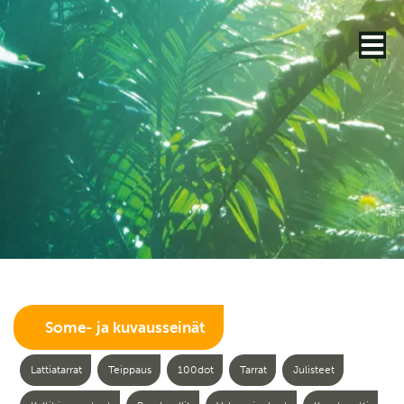
Some- ja kuvausseinät
Lattiatarrat
Teippaus
100dot
Tarrat
Julisteet