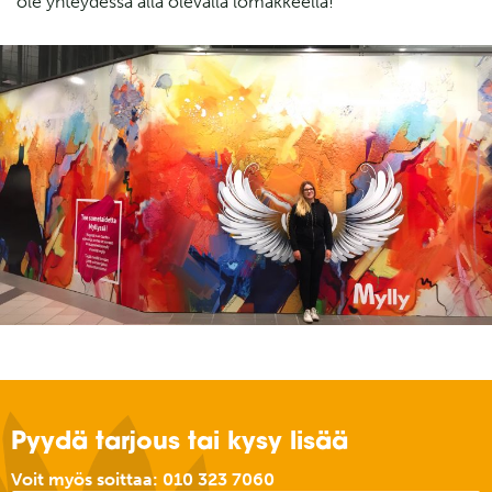
ole yhteydessä alla olevalla lomakkeella!
Pyydä tarjous tai kysy lisää
Voit myös soittaa:
010 323 7060