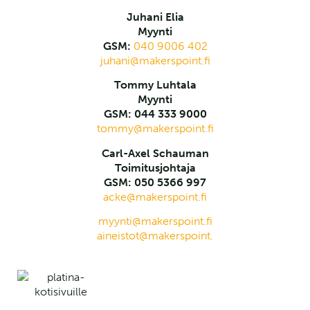
Juhani Elia
Myynti
GSM:
040 9006 402
juhani@makerspoint.fi
Tommy Luhtala
Myynti
GSM: 044 333 9000
tommy@makerspoint.fi
Carl-Axel Schauman
Toimitusjohtaja
GSM: 050 5366 997
acke@makerspoint.fi
myynti@makerspoint.fi
aineistot@makerspoint.