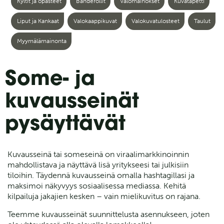
Kyltit ja opasteet
Banderollit
Valomainokset
Kuvatapetti
Liput ja Kankaat
Valokaappikuvat
Valokuvatulosteet
Taulut
Myymälämainonta
Some- ja
kuvausseinät
pysäyttävät
Kuvausseinä tai someseinä on viraalimarkkinoinnin
mahdollistava ja näyttävä lisä yritykseesi tai julkisiin
tiloihin. Täydennä kuvausseinä omalla hashtagillasi ja
maksimoi näkyvyys sosiaalisessa mediassa. Kehitä
kilpailuja jakajien kesken – vain mielikuvitus on rajana.
Teemme kuvausseinät suunnittelusta asennukseen, joten