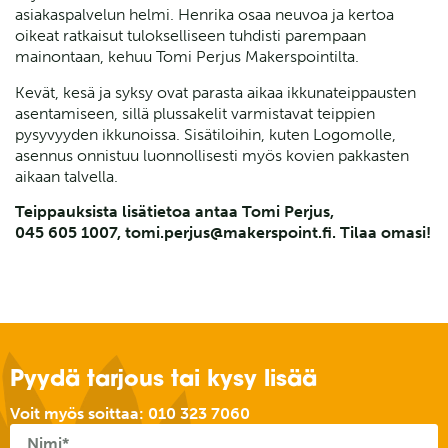
asiakaspalvelun helmi. Henrika osaa neuvoa ja kertoa
oikeat ratkaisut tulokselliseen tuhdisti parempaan
mainontaan, kehuu Tomi Perjus Makerspointilta.
Kevät, kesä ja syksy ovat parasta aikaa ikkunateippausten
asentamiseen, sillä plussakelit varmistavat teippien
pysyvyyden ikkunoissa. Sisätiloihin, kuten Logomolle,
asennus onnistuu luonnollisesti myös kovien pakkasten
aikaan talvella.
Teippauksista lisätietoa antaa Tomi Perjus,
045 605 1007, tomi.perjus@makerspoint.fi. Tilaa omasi!
Pyydä tarjous tai kysy lisää
Voit myös soittaa:
010 323 7060