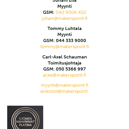
Juhani Elia
Myynti
GSM:
040 9006 402
juhani@makerspoint.fi
Tommy Luhtala
Myynti
GSM: 044 333 9000
tommy@makerspoint.fi
Carl-Axel Schauman
Toimitusjohtaja
GSM: 050 5366 997
acke@makerspoint.fi
myynti@makerspoint.fi
aineistot@makerspoint.