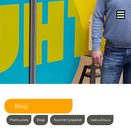
Blogi
Postituslista
Blogi
Avoimet työpaikat
Vastuullisuus