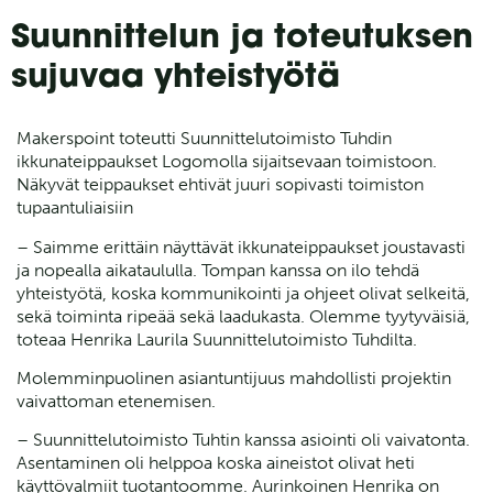
Suunnittelun ja toteutuksen
sujuvaa yhteistyötä
Makerspoint toteutti Suunnittelutoimisto Tuhdin
ikkunateippaukset Logomolla sijaitsevaan toimistoon.
Näkyvät teippaukset ehtivät juuri sopivasti toimiston
tupaantuliaisiin
– Saimme erittäin näyttävät ikkunateippaukset joustavasti
ja nopealla aikataululla. Tompan kanssa on ilo tehdä
yhteistyötä, koska kommunikointi ja ohjeet olivat selkeitä,
sekä toiminta ripeää sekä laadukasta. Olemme tyytyväisiä,
toteaa Henrika Laurila Suunnittelutoimisto Tuhdilta.
Molemminpuolinen asiantuntijuus mahdollisti projektin
vaivattoman etenemisen.
– Suunnittelutoimisto Tuhtin kanssa asiointi oli vaivatonta.
Asentaminen oli helppoa koska aineistot olivat heti
käyttövalmiit tuotantoomme. Aurinkoinen Henrika on