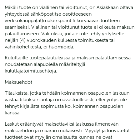
Mikäli tuote on viallinen tai vioittunut, on Asiakkaan oltava
yhteydessä sähköpostitse osoitteeseen
verkkokauppa(at)makerspoint.fi korvaavan tuotteen
saamiseksi. Viallinen tai vioittunut tuote ei oikeuta maksun
palauttamiseen. Valituksia, joita ei ole tehty yritykselle
neljän (4) vuorokauden kuluessa toimituksesta tai
vahinkohetkestä, ei huomioida.
Kuluttajille tuotepalautuksissa ja maksun palauttamisessa
noudatetaan alapuolella määriteltyjä
kuluttajatoimitusehtoja.
Maksuehdot
Tilauksista, jotka tehdään kolmannen osapuolen laskuun,
vastaa tilauksen antaja omavastuullisesti, ellei yritys ole
tehnyt kirjallista sopimusta ko. kolmannen osapuolen
kanssa.
Laskut erääntyvät maksettaviksi laskussa ilmenevän
maksuehdon ja määrän mukaisesti. Myydyt ja luovutetut
tuotteet ovat myyjän omaisuutta kunnes ne ovat