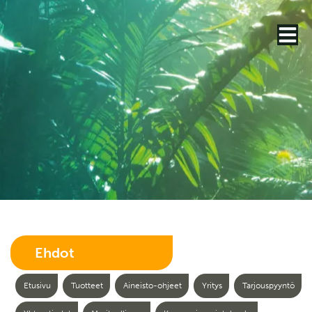
Ehdot
Etusivu
Tuotteet
Aineisto-ohjeet
Yritys
Tarjouspyyntö