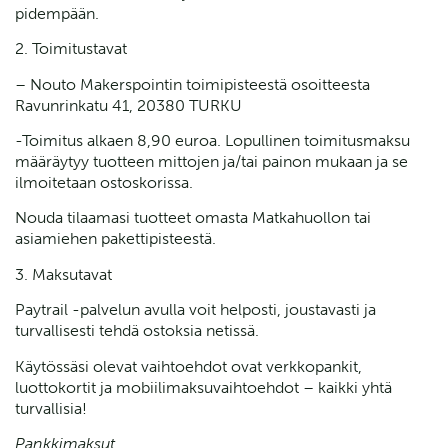
pidempään.
2. Toimitustavat
– Nouto Makerspointin toimipisteestä osoitteesta
Ravunrinkatu 41, 20380 TURKU
-Toimitus alkaen 8,90 euroa. Lopullinen toimitusmaksu
määräytyy tuotteen mittojen ja/tai painon mukaan ja se
ilmoitetaan ostoskorissa.
Nouda tilaamasi tuotteet omasta Matkahuollon tai
asiamiehen pakettipisteestä.
3. Maksutavat
Paytrail -palvelun avulla voit helposti, joustavasti ja
turvallisesti tehdä ostoksia netissä.
Käytössäsi olevat vaihtoehdot ovat verkkopankit,
luottokortit ja mobiilimaksuvaihtoehdot – kaikki yhtä
turvallisia!
Pankkimaksut