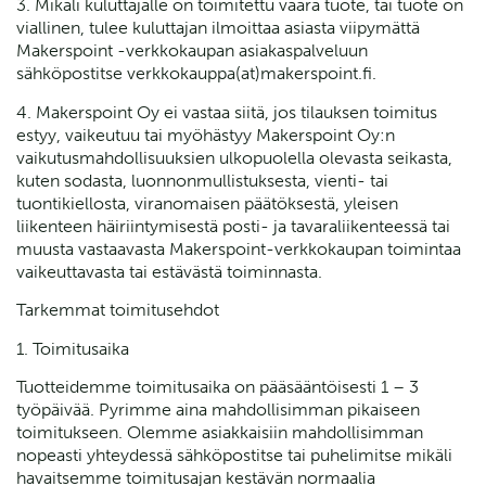
3. Mikäli kuluttajalle on toimitettu väärä tuote, tai tuote on
viallinen, tulee kuluttajan ilmoittaa asiasta viipymättä
Makerspoint -verkkokaupan asiakaspalveluun
sähköpostitse verkkokauppa(at)makerspoint.fi.
4. Makerspoint Oy ei vastaa siitä, jos tilauksen toimitus
estyy, vaikeutuu tai myöhästyy Makerspoint Oy:n
vaikutusmahdollisuuksien ulkopuolella olevasta seikasta,
kuten sodasta, luonnonmullistuksesta, vienti- tai
tuontikiellosta, viranomaisen päätöksestä, yleisen
liikenteen häiriintymisestä posti- ja tavaraliikenteessä tai
muusta vastaavasta Makerspoint-verkkokaupan toimintaa
vaikeuttavasta tai estävästä toiminnasta.
Tarkemmat toimitusehdot
1. Toimitusaika
Tuotteidemme toimitusaika on pääsääntöisesti 1 – 3
työpäivää. Pyrimme aina mahdollisimman pikaiseen
toimitukseen. Olemme asiakkaisiin mahdollisimman
nopeasti yhteydessä sähköpostitse tai puhelimitse mikäli
havaitsemme toimitusajan kestävän normaalia