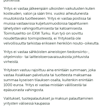
puitteissa.
Yritys ei vastaa jälkeenpäin ulkoisten vaikutusten kuten
kosteuden, valon ja sään tms. vuoksi aiheutuneista
muutoksista tuotteeseen. Yritys ei vastaa postissa tai
muissa vastaavissa kuljetusmuodoissa tapahtuvien
lähetysten vahingoittumisesta tai katoamisesta.
Toimitusehto on EXW Turku. Kun työ on sovittu
noudettavaksi toimipisteestä, ei Yrityksellä ole
velvollisuutta tarkistaa erikseen henkilön nouto-oikeutta.
Yritys ei vastaa sähköisten aineistojen tiedonsiirto-,
ohjelmisto- tai laitteistoeroavaisuuksista johtuvista
virheistä.
Yrityksen vastuu rajoittuu aina enintään summaan, joka
vastaa Asiakkaan palvelusta tai tuotteesta maksamaa
summaa kyseisen tilauksen osalta, kuitenkin enintään
1000 euroa. Yritys ei vastaa mistään välillisestä tai
epäsuorasta vahingosta.
Valitukset, tuotepalautukset ja maksun palauttaminen
yritysten välisessä kaupassa