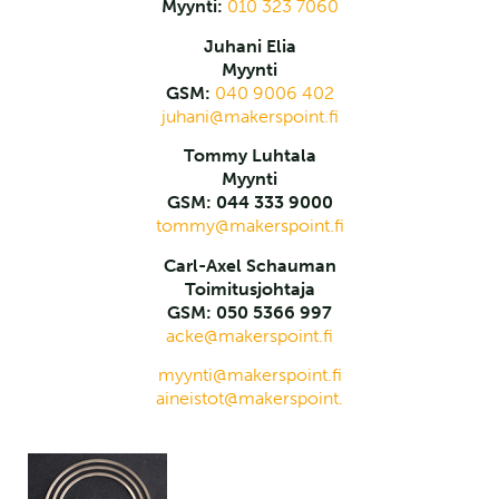
Myynti:
010 323 7060
Juhani Elia
Myynti
GSM:
040 9006 402
juhani@makerspoint.fi
Tommy Luhtala
Myynti
GSM: 044 333 9000
tommy@makerspoint.fi
Carl-Axel Schauman
Toimitusjohtaja
GSM: 050 5366 997
acke@makerspoint.fi
myynti@makerspoint.fi
aineistot@makerspoint.