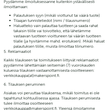
Pyydämme ilmoituksessanne kuitenkin ystävällisesti
ilmoittamaan:
Palautuksen syyn (mikäli viottunut tai väärä tuote)
Tilaajan tunnistetiedot (nimi / tilausnumero)
Haluatteko vain palauttaa tuotteen ja saada rahat
takaisin tilille vai toivotteko, että lähetämme
vastaavan tuotteen vioittuneen tai väärän tuotteen
tilalle (ja hyvitämme mahd. erotuksen). Mikäli haluat
palautuksen tilille, muista ilmoittaa tilinumero.
5. Reklamaatiot
Kaikki tilaukseen tai toimitukseen liittyvät reklamaatiot
pyydämme lähettämään seitsemän (7) vuorokauden
kuluessa tilauksen vastaanottamisesta osoitteeseen:
verkkokauppa(at)makerspoint.fi.
6. Tilauksen peruminen
Asiakas voi peruuttaa tilauksensa, mikäli toimitus ei ole
tapahtunut kohtuullisessa ajassa. Tilauksen perumisesta
tulee ilmoittaa osoitteeseen
verkkokauppa@makerspoint.fi. Yleensä ilmoitamme