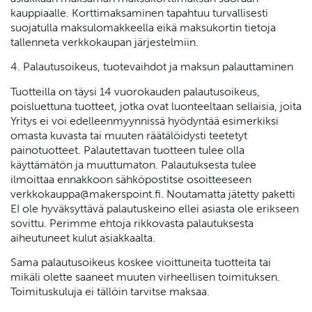
kauppiaalle. Korttimaksaminen tapahtuu turvallisesti
suojatulla maksulomakkeella eikä maksukortin tietoja
tallenneta verkkokaupan järjestelmiin.
4. Palautusoikeus, tuotevaihdot ja maksun palauttaminen
Tuotteilla on täysi 14 vuorokauden palautusoikeus,
poisluettuna tuotteet, jotka ovat luonteeltaan sellaisia, joita
Yritys ei voi edelleenmyynnissä hyödyntää esimerkiksi
omasta kuvasta tai muuten räätälöidysti teetetyt
painotuotteet. Palautettavan tuotteen tulee olla
käyttämätön ja muuttumaton. Palautuksesta tulee
ilmoittaa ennakkoon sähköpostitse osoitteeseen
verkkokauppa@makerspoint.fi. Noutamatta jätetty paketti
EI ole hyväksyttävä palautuskeino ellei asiasta ole erikseen
sovittu. Perimme ehtoja rikkovasta palautuksesta
aiheutuneet kulut asiakkaalta.
Sama palautusoikeus koskee vioittuneita tuotteita tai
mikäli olette saaneet muuten virheellisen toimituksen.
Toimituskuluja ei tällöin tarvitse maksaa.