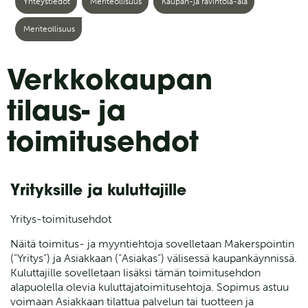
Yhteystiedot
Meriteollisuus
Kaupan-ja ravintola-ala
Meriteollisuus
Verkkokaupan
tilaus- ja
toimitusehdot
Yrityksille ja kuluttajille
Yritys-toimitusehdot
Näitä toimitus- ja myyntiehtoja sovelletaan Makerspointin
(”Yritys”) ja Asiakkaan (”Asiakas”) välisessä kaupankäynnissä.
Kuluttajille sovelletaan lisäksi tämän toimitusehdon
alapuolella olevia kuluttajatoimitusehtoja.
Sopimus astuu
voimaan Asiakkaan tilattua palvelun tai tuotteen ja