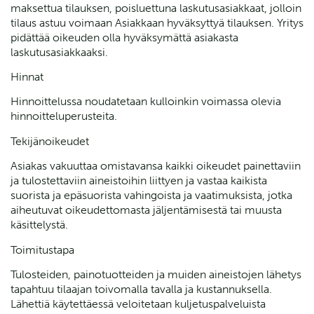
maksettua tilauksen, poisluettuna laskutusasiakkaat, jolloin
tilaus astuu voimaan Asiakkaan hyväksyttyä tilauksen. Yritys
pidättää oikeuden olla hyväksymättä asiakasta
laskutusasiakkaaksi.
Hinnat
Hinnoittelussa noudatetaan kulloinkin voimassa olevia
hinnoitteluperusteita.
Tekijänoikeudet
Asiakas vakuuttaa omistavansa kaikki oikeudet painettaviin
ja tulostettaviin aineistoihin liittyen ja vastaa kaikista
suorista ja epäsuorista vahingoista ja vaatimuksista, jotka
aiheutuvat oikeudettomasta jäljentämisestä tai muusta
käsittelystä.
Toimitustapa
Tulosteiden, painotuotteiden ja muiden aineistojen lähetys
tapahtuu tilaajan toivomalla tavalla ja kustannuksella.
Lähettiä käytettäessä veloitetaan kuljetuspalveluista