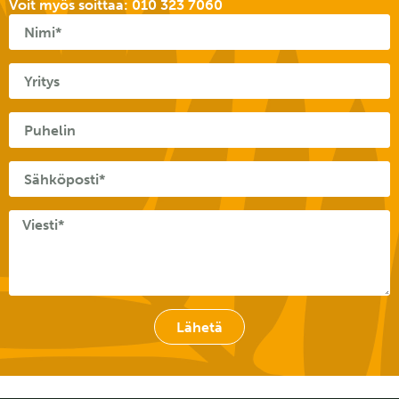
Voit myös soittaa:
010 323 7060
Lähetä