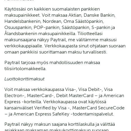
Käytössäsi on kaikkien suomalaisten pankkien
maksupainikkeet. Voit maksaa Aktian, Danske Bankin,
Handelsbankenin, Nordean, Oma Säästöpankin,
Osuuspankin, POP-pankin, Säästöpankin, S-pankin ja
Ålandsbankenin maksupainikkeilla. Tiliotteellasi
maksunsaajana näkyy Paytrail, me välitämme maksusi
verkkokauppiaalle. Verkkokaupasta sinut ohjataan suoraan
omaan pankkiisi suorittamaan maksu turvallisesti.
Paytrail tarjoaa myös mahdollisuuden maksaa
tilisiirtolomakkeella.
Luottokorttimaksut
Voit maksaa verkkokaupassa Visa-, Visa Debit-, Visa
Electron-, MasterCard-, Debit MasterCard – ja American
Express -korteilla. Verkkokaupassa ovat käytössä
kansainväliset Verified by Visa -, MasterCard SecureCode
– ja American Express SafeKey -todentamispalvelut.
Paytrail näkyy maksun saajana korttilaskulla ja välittää
asiakkaan maksaman maksukorttimaksun suoraan